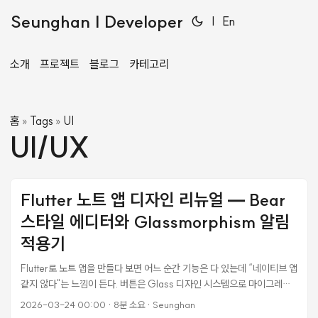
Seunghan | Developer
|
En
소개
프로젝트
블로그
카테고리
홈
Tags
UI
»
»
UI/UX
Flutter 노트 앱 디자인 리뉴얼 — Bear
스타일 에디터와 Glassmorphism 알림
적용기
Flutter로 노트 앱을 만들다 보면 어느 순간 기능은 다 있는데 “네이티브 앱
같지 않다"는 느낌이 든다. 버튼은 Glass 디자인 시스템으로 마이그레이
션했는데, 정작 에디터 화면과 알림 히스토리는 초기 Material3 코드 그
2026-03-24 00:00
·
8분 소요
·
Seunghan
대로 방치돼 있었다. const Divider(), Colors.blue.shade50,