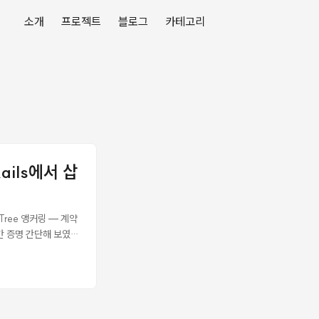
소개
프로젝트
블로그
카테고리
ails에서 삽
ree 앵커링 — 계약
시간 증명 간단해 보였는
경과 Rails 8의 멀
uthority(TSA)
16로 업데이트)이다.