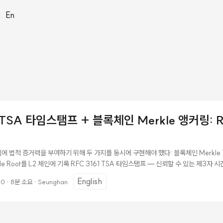
|
En
1 TSA 타임스탬프 + 블록체인 Merkle 앵커링: R
 법적 증거력을 부여하기 위해 두 가지를 동시에 구현해야 했다: 블록체인 Merkle T
le Root를 L2 체인에 기록 RFC 3161 TSA 타임스탬프 — 신뢰할 수 있는 제3자 
 각 문제를 해결하는 데 예상보다 훨씬 많은 시간이 걸렸고, 특히 Ruby 4.0의 API 변
English
00
·
8분 소요
·
Seunghan
예상치 못한 방식으로 얽혔다. 1. RFC 3161 TSA란? RFC 3161은 Time-Stamp A
터가 특정 시점에 존재했음을 제3자가 증명해주는 국제 표준(RFC 3161, RFC 58
문서가 이 날짜에 존재했음"을 공인 제3자가 서명으로 보증한다는 의미다. ...