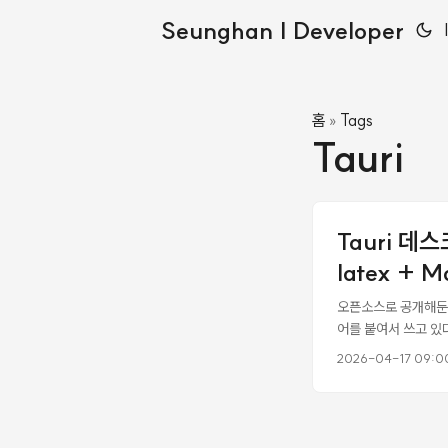
Seunghan | Developer
홈
Tags
»
Tauri
Tauri 데
latex +
오픈소스로 공개해둔 HW
어를 붙여서 쓰고 있다.
호가 그대로 문자로 보
2026-04-17 09:0
Typora, Zettl
Rust 한 곳만 만지
네스를 기여하게 된 이야