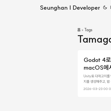
Seunghan | Developer
홈
Tags
»
Tamago
Godot 4
macOS에
Unity로 다마고치
지를 생성해주고, 밥
Unity면 충분하다고
2026-03-23 00:
이브코딩이었다. Clau
AI가 씬 구조를 읽고
다양하다. MonoBeh
지 먼저 파악해야 코드를