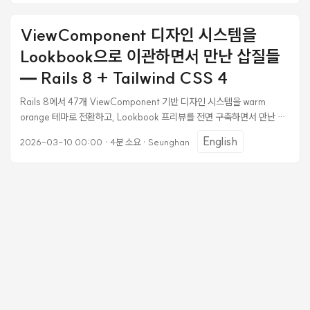
생성한다. WKWebView는 앱 종료 시 세션 쿠키를 삭제할 수 있다. 해결
# config/initializers/session_store.rb
ViewComponent 디자인 시스템을
Rails.application.config.session_store :cookie_store, key:
Lookbook으로 이관하면서 만난 삽질들
"_app_session", expire_after: 30.days, same_site: :lax
expire_after를 설정하면 영속 쿠키가 되어 앱 종료 후에도 유지된다.
— Rails 8 + Tailwind CSS 4
same_site: :strict는 절대 사용하지 말 것. WKWebView에서 쿠키 전
Rails 8에서 47개 ViewComponent 기반 디자인 시스템을 warm
송이 안 된다. ...
orange 테마로 전환하고, Lookbook 프리뷰를 전면 구축하면서 만난 삽
질들을 정리했다. 배경 기존 프로젝트에는 다음이 갖춰져 있었다: 47개
English
2026-03-10 00:00
·
4분 소요
·
Seunghan
ViewComponent (input, layout, navigation, card, typography 등
15개 카테고리) CSS Custom Properties 기반 디자인 토큰
(tokens.css) Tailwind CSS 4 + Propshaft 에셋 파이프라인 목표는
BMC(Buy Me a Coffee) 디자인을 레퍼런스로, warm orange 테마 +
dark sidebar + stone palette로 전환하고, Lookbook으로 전체 프리
뷰를 구축하는 것이었다. ...