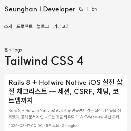
Seunghan | Developer
|
En
소개
프로젝트
블로그
카테고리
홈
Tags
»
Tailwind CSS 4
Rails 8 + Hotwire Native iOS 실전 삽
질 체크리스트 — 세션, CSRF, 채팅, 코
트맵까지
Rails 8 + Hotwire Native로 iOS 앱을 만들면서 겪은 실전 이슈들을 정
리했다. 공식 문서에 안 나오는 것들 위주로. 1. WKWebView 세션 쿠키가
앱 종료 시 날아간다 증상 앱을 완전히 종료(kill) 후 재실행하면 로그인이
2026-03-17 00:00
·
5분 소요
·
Seunghan
풀린다. 원인 Rails 기본 cookie_store는 만료 시간이 없는 세션 쿠키를