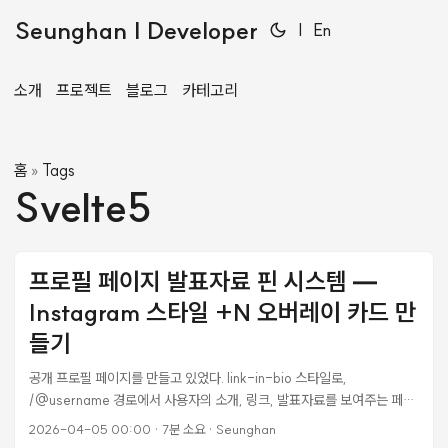
Seunghan | Developer
|
En
소개
프로젝트
블로그
카테고리
홈
Tags
»
Svelte5
프로필 페이지 발표자료 핀 시스템 —
Instagram 스타일 +N 오버레이 카드 만
들기
공개 프로필 페이지를 만들고 있었다. link-in-bio 스타일로,
/@username 경로에서 사용자의 소개, 링크, 발표자료를 보여주는 페이
지다. 발표자료가 9개 올라가 있었는데, 전부 나열하니까 프로필이 포트폴
2026-04-05 00:00
·
7분 소요
·
Seunghan
리오 사이트처럼 변해버렸다. 스크롤이 길어지고, 정작 중요한 링크들이