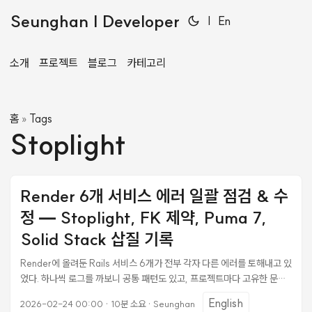
Seunghan | Developer
|
En
소개
프로젝트
블로그
카테고리
홈
Tags
»
Stoplight
Render 6개 서비스 에러 일괄 점검 & 수
정 — Stoplight, FK 제약, Puma 7,
Solid Stack 삽질 기록
Render에 올려둔 Rails 서비스 6개가 전부 각자 다른 에러를 토해내고 있
었다. 하나씩 로그를 까보니 공통 패턴도 있고, 프로젝트마다 고유한 문제
도 있었다. 한 세션에서 전부 수정하고 배포까지 마친 과정을 정리한다. 전
English
2026-02-24 00:00
·
10분 소요
·
Seunghan
체 상황 Render API로 서비스 6개의 로그를 일괄 조회했다. 각 서비스에