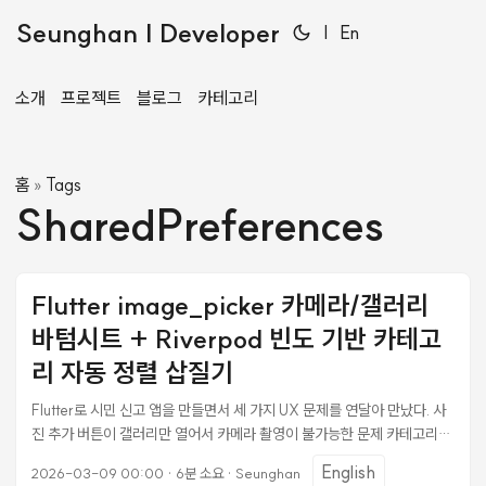
Seunghan | Developer
|
En
소개
프로젝트
블로그
카테고리
홈
Tags
»
SharedPreferences
Flutter image_picker 카메라/갤러리
바텀시트 + Riverpod 빈도 기반 카테고
리 자동 정렬 삽질기
Flutter로 시민 신고 앱을 만들면서 세 가지 UX 문제를 연달아 만났다. 사
진 추가 버튼이 갤러리만 열어서 카메라 촬영이 불가능한 문제 카테고리가
늘어날수록 그리드가 길어져서 스크롤이 많아지는 문제 신고 대상(일반/
English
2026-03-09 00:00
·
6분 소요
·
Seunghan
긴급)이 바뀌어도 버튼 색상이 바뀌지 않아서 직관성이 떨어지는 문제 각