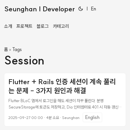
Seunghan | Developer
|
En
소개
프로젝트
블로그
카테고리
홈
Tags
»
Session
Flutter + Rails 인증 세션이 계속 풀리
는 문제 - 3가지 원인과 해결
Flutter BLoC 앱에서 로그인을 해도 세션이 자꾸 풀린다. 분명
SecureStorage에 토큰도 저장하고, Dio 인터셉터로 401 시 자동 갱신
도 구현했는데 왜? 서버 로그부터 시작해서 원인 3개를 찾고 모두 고친 과
English
2025-09-27 00:00
·
4분 소요
·
Seunghan
정을 정리한다. 기술 스택 모바일: Flutter + BLoC 패턴 + Dio HTTP +
SecureStorage 서버: Rails 8 API + ActionCable WebSocket 인