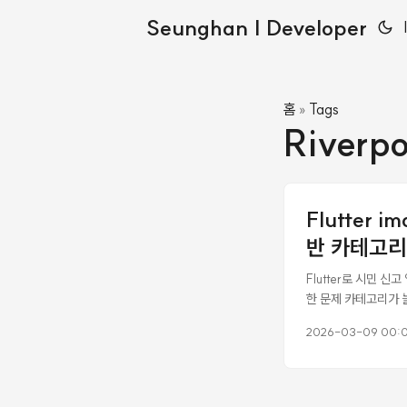
Seunghan | Developer
홈
Tags
»
Riverp
Flutter 
반 카테고리
Flutter로 시민 
한 문제 카테고리가 
뀌지 않아서 직관성이 
2026-03-09 00:
가 버튼이 pickIma
있고 NSCameraUsa