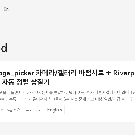
|
En
od
image_picker 카메라/갤러리 바텀시트 + River
 자동 정렬 삽질기
신고 앱을 만들면서 세 가지 UX 문제를 연달아 만났다. 사진 추가 버튼이 갤러리만 열어서
늘어날수록 그리드가 길어져서 스크롤이 많아지는 문제 신고 대상(일반/긴급)이 바뀌
떨어지는 문제 각각 어떻게 풀었는지 정리한다. 문제 1: image_picker가 갤러리만
English
00
·
6분 소요
·
Seunghan
ge(source: ImageSource.gallery)만 호출해서 카메라로 찍는 게 불가능했다. 
geDescription도 있는데 UI에서 선택지를 아예 안 줬던 것. ...