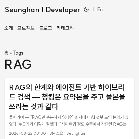
Seunghan | Developer
|
En
소개
프로젝트
블로그
카테고리
홈
Tags
»
RAG
RAG의 한계와 에이전트 기반 하이브리
드 검색 — 청킹은 요약본을 주고 풀본을
쓰라는 것과 같다
들어가며 — “RAG면 충분하지 않냐?” 회사에서 AI 챗봇 도입 논의가 있
었다. 누군가가 이렇게 말했다. “사이트맵 정도 수준에서 간단한 RAG는
충분히 가능하지 않냐, 비싼 돈 들이지 않고서.” 틀린 말은 아니다. FAQ 수
2026-03-22 00:00
·
8분 소요
·
Seunghan
준의 챗봇이라면 RAG(Retrieval Augmented Generation)로 충분하