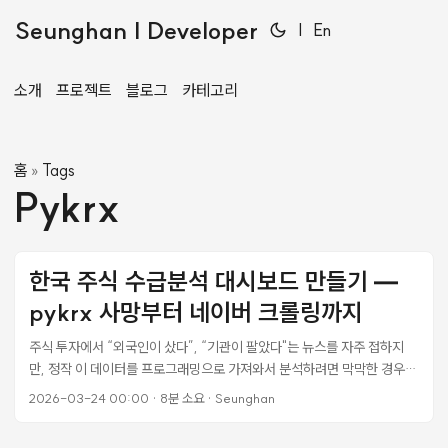
Seunghan | Developer
|
En
소개
프로젝트
블로그
카테고리
홈
Tags
»
Pykrx
한국 주식 수급분석 대시보드 만들기 —
pykrx 사망부터 네이버 크롤링까지
주식 투자에서 “외국인이 샀다”, “기관이 팔았다"는 뉴스를 자주 접하지
만, 정작 이 데이터를 프로그래밍으로 가져와서 분석하려면 막막한 경우가
많다. 특히 한국 시장은 KRX가 투자자별 매매동향을 공개하고 있어 데이
2026-03-24 00:00
·
8분 소요
·
Seunghan
터 접근성이 좋은 편인데, 문제는 이걸 자동화하는 도구들이 생각보다 불
안정하다는 거다. 이번에 수급분석 웹 대시보드를 만들면서 겪은 삽질을 기