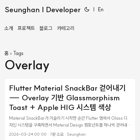
Seunghan | Developer
|
En
소개
프로젝트
블로그
카테고리
홈
Tags
»
Overlay
Flutter Material SnackBar 걷어내기
--- Overlay 기반 Glassmorphism
Toast + Apple HIG 시스템 색상
Material SnackBar가 거슬리기 시작한 순간 Flutter 앱에서 Glass 디
자인 시스템을 구축하면서 Material Design 컴포넌트를 하나씩 걷어내고
있었다. AlertDialog는 GlassDialog로, Card는 GlassCard로,
2026-03-24 00:00
·
7분 소요
·
Seunghan
AppBar는 GlassAppBar로. 하나씩 바꿔가니 앱 전체가 반투명 블러 기