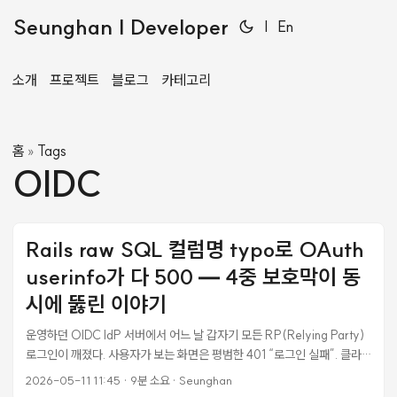
Seunghan | Developer
|
En
소개
프로젝트
블로그
카테고리
홈
Tags
»
OIDC
Rails raw SQL 컬럼명 typo로 OAuth
userinfo가 다 500 — 4중 보호막이 동
시에 뚫린 이야기
운영하던 OIDC IdP 서버에서 어느 날 갑자기 모든 RP(Relying Party)
로그인이 깨졌다. 사용자가 보는 화면은 평범한 401 “로그인 실패”. 클라
이언트 로그를 봐도 그냥 RP Rails 백엔드가 401을 응답했을 뿐이다. 처
2026-05-11 11:45
·
9분 소요
·
Seunghan
음엔 핸드오프(Universal Link / Custom Tabs) 문제로 의심했다 — 표