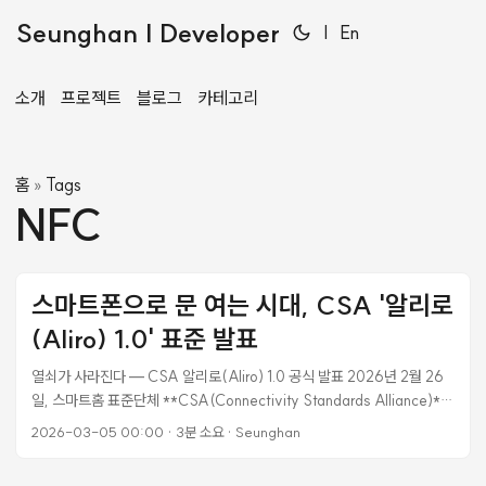
Seunghan | Developer
|
En
소개
프로젝트
블로그
카테고리
홈
Tags
»
NFC
스마트폰으로 문 여는 시대, CSA '알리로
(Aliro) 1.0' 표준 발표
열쇠가 사라진다 — CSA 알리로(Aliro) 1.0 공식 발표 2026년 2월 26
일, 스마트홈 표준단체 **CSA(Connectivity Standards Alliance)**
가 알리로(Aliro) 1.0 규격을 공식 발표했다. 스마트폰이나 스마트워치를
2026-03-05 00:00
·
3분 소요
·
Seunghan
도어 리더기에 가까이 대거나, 심지어 손 하나 들지 않고 문 앞에 다가가는
것만으로 잠금이 해제되는 기술이다. 알리로(Aliro)란? 알리로는 디지털