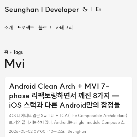
Seunghan | Developer
|
En
소개
프로젝트
블로그
카테고리
홈
Tags
»
Mvi
Android Clean Arch + MVI 7-
phase 리팩토링하면서 깨진 8가지 —
iOS 스택과 다른 Android만의 함정들
iOS 네이티브 앱은 SwiftUI + TCA(The Composable Architecture)
로 거의 끝나가는 상태였다. Android는 single-module Compose 스캐
폴드만 있는 상태에서 같은 수준의 production 품질로 끌어올리는 작업을
2026-05-02 09:00
·
10분 소요
·
Seunghan
시작했다. iOS와 동일한 멘탈 모델 — Clean Architecture + 단방향 데