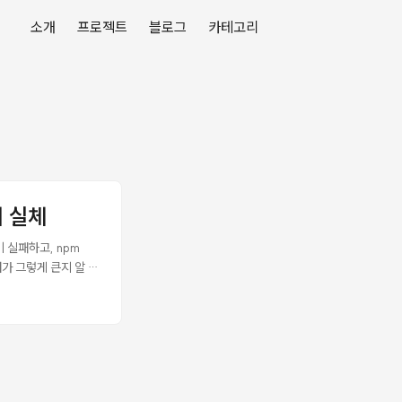
소개
프로젝트
블로그
카테고리
의 실체
이 실패하고, npm
뭐가 그렇게 큰지 알 수
러다 GitHub에서
Mole이 뭔가 Mole
라이선스다. ...