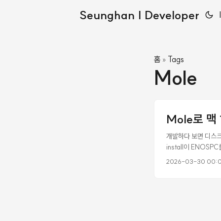
Seunghan | Developer
홈
Tags
»
Mole
Mole로 맥
개발하다 보면 디스크가 
install이 ENO
가 없다. CleanM
2026-03-30 00:
34K 스타를 받은 오
은 대만 개발자 tw93