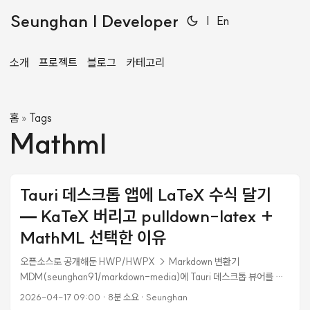
Seunghan | Developer
|
En
소개
프로젝트
블로그
카테고리
홈
Tags
»
Mathml
Tauri 데스크톱 앱에 LaTeX 수식 달기
— KaTeX 버리고 pulldown-latex +
MathML 선택한 이유
오픈소스로 공개해둔 HWP/HWPX → Markdown 변환기
MDM(seunghan91/markdown-media)에 Tauri 데스크톱 뷰어를 붙
여서 쓰고 있다. 0.3.0에서 HWPX 파서가 수식을 $...$ / $$...$$
2026-04-17 09:00
·
8분 소요
·
Seunghan
LaTeX로 뽑도록 바꿨는데, 정작 뷰어에서는 달러 기호가 그대로 문자로