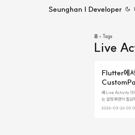
Seunghan | Developer
홈
Tags
»
Live Ac
Flutter에
CustomP
왜 Live Activi
는 설정 화면이 필요하
을 때 잠금화면에서 실
2026-03-26 00:
태의 간단한 미리보기는
로는 “이 모드를 선택