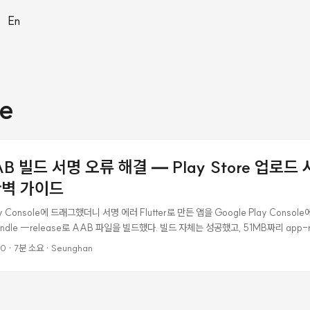
|
En
re
AAB 빌드 서명 오류 해결 — Play Store 업로드 
완벽 가이드
lay Console에 드래그했더니 서명 에러 Flutter로 만든 앱을 Google Play Cons
appbundle --release로 AAB 파일을 빌드했다. 빌드 자체는 성공했고, 51MB짜리 app-r
Play Console에 드래그 앤 드롭했는데, 이런 에러가 떴다. Android App Bund
00
·
7분 소요
·
Seunghan
된 서명 키로 App Bundle에 서명한 다음 다시 시도해 보세요. SHA1:
:76:3B:CC:35:78:33:B1:98:65:8F:24:85:72:AB:87 지문이 포함된 인증서로 
 App Bundle 서명에 사용된 인증서의 지문은 SHA1:
:9A:E9:FE:06:AA:BB:2E:E3:43:85:1A:74:96:16:48 입니다. 두 개의 SHA1