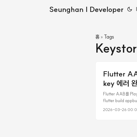
Seunghan | Developer
홈
Tags
»
Keysto
Flutter 
key 에러 
Flutter AAB를 P
flutter build 
생성됐다. 자신만만하게 
2026-03-26 00:
명되었습니다. 제대로 
5A:2A:F8:A4:71
해야 하지만, 업로드한
A8:E9:B6:3C:C6