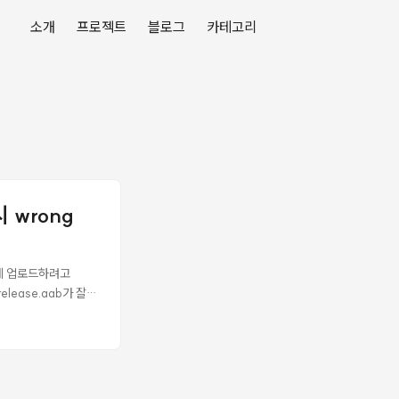
소개
프로젝트
블로그
카테고리
시 wrong
ole에 업로드하려고
elease.aab가 잘
le이 잘못된 키로 서
App Bundle에 서명
 지문이 달랐다. Play