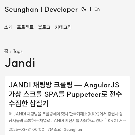
Seunghan | Developer
|
En
소개
프로젝트
블로그
카테고리
홈
Tags
»
Jandi
JANDI 채팅방 크롤링 — AngularJS
가상 스크롤 SPA를 Puppeteer로 전수
수집한 삽질기
왜 JANDI 채팅방을 크롤링해야 했나 한국거래소(KRX)에서 증권사 담
당자들과 소통하는 채널로 JANDI 메신저를 사용하고 있다. “[KRX] 거래
시간 연장 및 장애대응 실시간 채팅"이라는 채팅방에서 400여 명의 증권
2026-03-31 00:00
·
7분 소요
·
Seunghan
사 담당자들이 질문하고, KRX 측이 답변하는 구조다. 문제는 이 Q&A 내