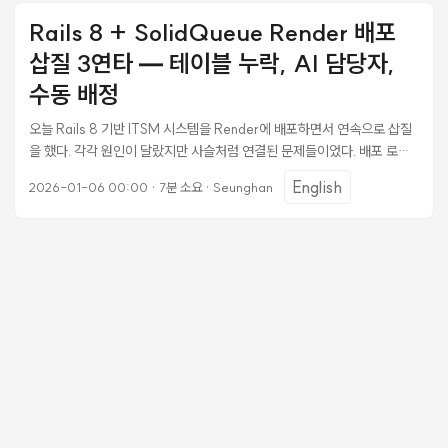
+ SolidQueue 기반 ITSM 시스템에 모두 적용했다. 각 패턴이 왜 필요했
Rails 8 + SolidQueue Render 배포
는지, 어떻게 구현했는지를 실제 코드와 함께 정리한다. 배경: AI 에이전트
방치 사고 문제의 발단은 단순했다. ITSM 시스템에서 티켓을 AI 에이전트
삽질 3연타 — 테이블 누락, AI 담당자,
에게 배정했는데, 에이전트가 분석을 시작하고 중간에 타임아웃이 났다.
수동 배정
타임아웃 처리 코드가 없었기 때문에 티켓 상태는 assigned로 남았고, 시
스템 어디에도 경보가 울리지 않았다. ...
오늘 Rails 8 기반 ITSM 시스템을 Render에 배포하면서 연속으로 삽질
을 했다. 각각 원인이 달랐지만 사슬처럼 연결된 문제들이었다. 배포 로그
를 보고 디버깅하고, 코드를 고치고, 새로운 문제를 발견하는 과정을 기록
English
2026-01-06 00:00
·
7분 소요
·
Seunghan
해 둔다. 이 글에서 다루는 스택은 Rails 8.1, SolidQueue 1.3.1, Puma,
PostgreSQL이고 배포 환경은 Render.com이다. 삽질 1 —
Application exited early with SolidQueue 증상 Render 배포 로그
에 빌드는 성공인데 실행하자마자 죽는다. ==> Build successful 🎉
==> Deploying... ==> Running 'bundle exec puma -C
config/puma.rb' [87] Puma starting in cluster mode... [87] *
Preloading application ==> Application exited early Build
successful 메시지가 나왔으니 빌드 단계는 정상이다. 문제는 실행 단계
다. Puma 프로세스가 시작조차 못 하고 종료된다. ...