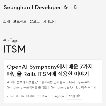
Seunghan | Developer
|
En
소개
프로젝트
블로그
카테고리
홈
Tags
»
ITSM
OpenAI Symphony에서 배운 7가지
패턴을 Rails ITSM에 적용한 이야기
AI 에이전트가 티켓을 잡고 방치하는 문제를 겪고 나서, OpenAI의
Symphony 프로젝트를 분석했다. Symphony는 GitHub 이슈 트래커를
폴링하고 코딩 에이전트(Codex, Claude 등)를 자동으로 실행시키는 오
English
2026-01-16 00:00
·
8분 소요
·
Seunghan
케스트레이터인데, 핵심 철학이 인상적이었다: “에이전트를 관리하지 말
고, 일(Work)을 관리해라.” 이 철학에서 7가지 패턴을 추출하고, Rails 8