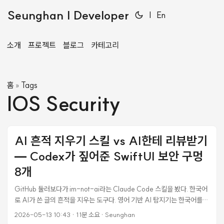
Seunghan | Developer
|
En
소개
프로젝트
블로그
카테고리
홈
Tags
»
IOS Security
AI 흔적 지우기 스킬 vs AI한테 리뷰받기
— Codex가 짚어준 SwiftUI 보안 구멍
8개
GitHub 둘러보다가 im-not-ai라는 Claude Code 스킬을 봤다. 한국어
로 AI가 쓴 글의 흔적을 지우는 도구다. 영어 기반 AI 탐지기는 한국어를
잘 못 잡는다는 문제 의식에서 출발해서, “번역체 흔적” — 수동태 남발,
2026-05-13 10:43
·
11분 소요
·
Seunghan
문장 첫머리 접속사, 1·2·3 병렬 구조 — 같은 10개 카테고리 40+개 서