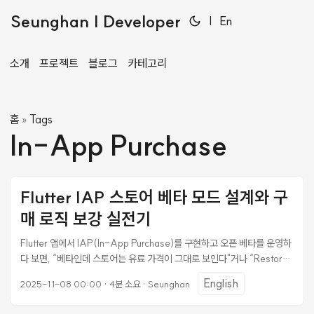
Seunghan | Developer
|
En
소개
프로젝트
블로그
카테고리
홈
Tags
»
In-App Purchase
Flutter IAP 스토어 베타 모드 설계와 구
매 로직 보강 실전기
Flutter 앱에서 IAP(In-App Purchase)를 구현하고 오픈 베타를 운영하
다 보면, “베타인데 스토어는 유료 가격이 그대로 보인다"거나 “Restore
하면 크레딧이 중복 지급된다” 같은 허점들이 드러난다. 실제로 마주친 문
English
2025-11-08 00:00
·
4분 소요
·
Seunghan
제들과 해결 과정을 정리한다. 1. 베타 모드와 스토어의 모순 문제 //
constants.dart static const bool isOpenBeta = true; isOpenBeta