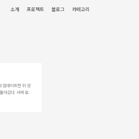
소개
프로젝트
블로그
카테고리
버가 업데이트한 뒤 성
돌아갔다. 서버 로그
래 값으로 revert
idation 문제도 아
ssing by
HERE "id" = 54
und in 22ms