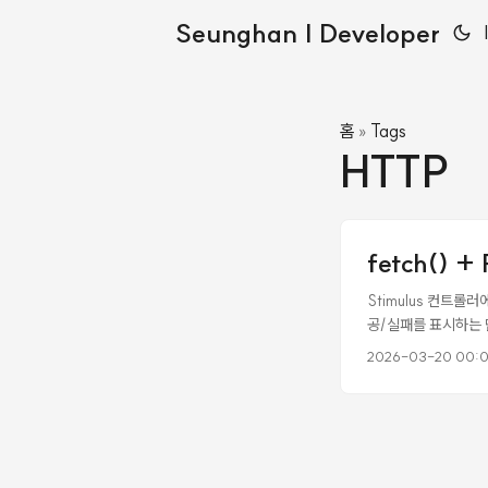
Seunghan | Developer
홈
Tags
»
HTTP
fetch() 
Stimulus 컨트롤러
공/실패를 표시하는 
를 열기 전까지는 원인
2026-03-20 00:
에러 인디케이터(X) 
니고, 권한 문제도 아니었다
ResourcesContro
{"field_name"=>"n
COMMIT Redirecte