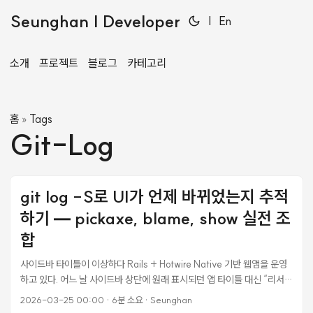
Seunghan | Developer
|
En
소개
프로젝트
블로그
카테고리
홈
Tags
»
Git-Log
git log -S로 UI가 언제 바뀌었는지 추적
하기 — pickaxe, blame, show 실전 조
합
사이드바 타이틀이 이상하다 Rails + Hotwire Native 기반 웹앱을 운영
하고 있다. 어느 날 사이드바 상단에 원래 표시되던 앱 타이틀 대신 “리서치
·정보분석” 같은 팀 이름이 들어가 있는 걸 발견했다. 분명 예전에는 앱 이
2026-03-25 00:00
·
6분 소요
·
Seunghan
름이 나왔는데 언제 바뀐 건지 모르겠다. 이런 상황, 개발하다 보면 꽤 자주