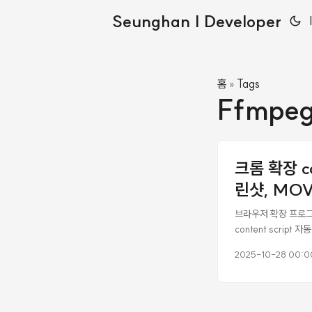
Seunghan | Developer
홈
Tags
»
Ffmpe
크롬 확장 c
린샷, MO
브라우저 확장 프로그
content scrip
대부분 SPA/RIA 구
2025-10-28 00:0
리츠: 모바일/PC 별
확인하거나, 업계 공통