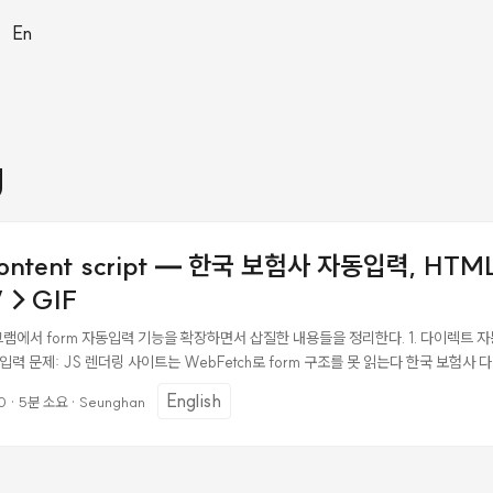
|
En
g
ontent script — 한국 보험사 자동입력, HT
V→GIF
램에서 form 자동입력 기능을 확장하면서 삽질한 내용들을 정리한다. 1. 다이렉트 
t 자동입력 문제: JS 렌더링 사이트는 WebFetch로 form 구조를 못 읽는다 한국 보험
조다. 삼성화재: SFMI 자체 RIA 프레임워크 현대해상, DB손보: Spring MVC .do 
English
0
·
5분 소요
·
Seunghan
도 도메인 WebFetch로 URL을 긁어봤자 form 필드 구조가 나오지 않는다. 직접 접속
 패턴으로 커버하는 방법 중 후자를 선택했다. ...