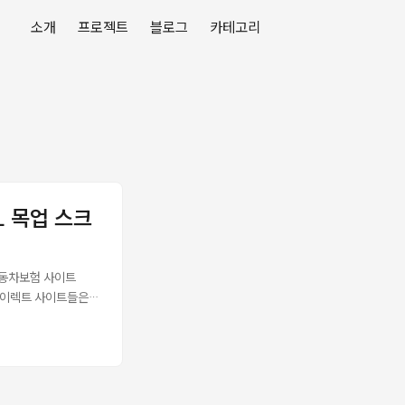
소개
프로젝트
블로그
카테고리
ML 목업 스크
자동차보험 사이트
사 다이렉트 사이트들은
URL 패턴 KB손보, 메
해서 DevTools로