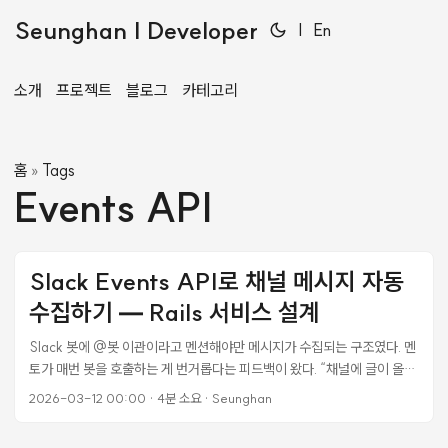
Seunghan | Developer
|
En
소개
프로젝트
블로그
카테고리
홈
Tags
»
Events API
Slack Events API로 채널 메시지 자동
수집하기 — Rails 서비스 설계
Slack 봇에 @봇 이관이라고 멘션해야만 메시지가 수집되는 구조였다. 멘
토가 매번 봇을 호출하는 게 번거롭다는 피드백이 왔다. “채널에 글이 올라
오면 알아서 수집하면 안 되냐?“는 질문에서 시작된 작업 기록이다. 기존
2026-03-12 00:00
·
4분 소요
·
Seunghan
구조: app_mention 기반 기존에는 Slack의 app_mention 이벤트만
구독하고 있었다. def handle_event(event) case event["type"]