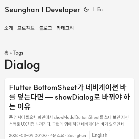
Seunghan | Developer
|
En
소개
프로젝트
블로그
카테고리
홈
Tags
»
Dialog
Flutter BottomSheet가 네비게이션 바
를 덮는다면 — showDialog로 바꿔야 하
는 이유
폼 입력이 필요한 화면에서 showModalBottomSheet를 쓰다 보면 자연
스러운 UX처럼 느껴진다. 그런데 앱에 하단 네비게이션 바가 있으면 바텀
시트가 올라오면서 네비게이션을 덮어버리는 문제가 생긴다. 기능적으로
English
2026-03-09 00:00
·
4분 소요
·
Seunghan
는 동작하지만, 시각적으로 답답하다. 세 가지 문제를 한 번에 해결했다. 바