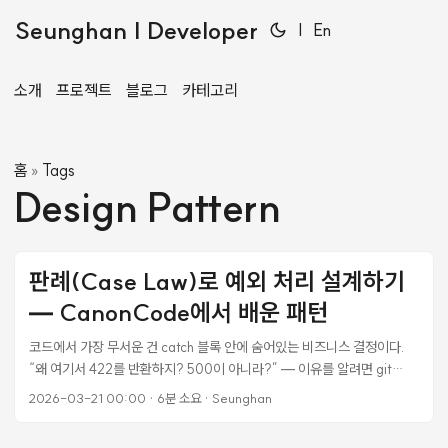
Seunghan | Developer
|
En
소개
프로젝트
블로그
카테고리
홈
Tags
»
Design Pattern
판례(Case Law)로 예외 처리 설계하기
— CanonCode에서 배운 패턴
코드에서 가장 무서운 건 catch 블록 안에 숨어있는 비즈니스 결정이다.
“왜 여기서 422를 반환하지? 500이 아니라?” — 이유를 알려면 git
blame → PR → 슬랙 스레드를 거슬러 올라가야 한다. 3개월 전 코드면
2026-03-21 00:00
·
6분 소요
·
Seunghan
작성자 본인도 기억 못 한다. CanonCode의 판례(Case Law) 시스템은
이 문제를 정면으로 해결한다. 모든 예외 처리의 “왜"를 구조화된 형식으로