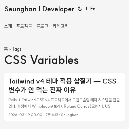
Seunghan | Developer
|
En
소개
프로젝트
블로그
카테고리
홈
Tags
»
CSS Variables
Tailwind v4 테마 적용 삽질기 — CSS
변수가 안 먹는 진짜 이유
Rails + Tailwind CSS v4 프로젝트에서 그랜드슬램 테마 시스템을 만들
었다. 설정에서 Wimbledon(보라), Roland Garros(오렌지), US
Open(네이비), Australian Open(스카이블루)을 고르면 앱 전체 색상
2026-03-19 00:00
·
7분 소요
·
Seunghan
이 바뀌는 기능이다. 이틀을 날렸다. 결론부터 말하면 CSS 파일 로드 순서
한 줄이 문제였다. 배경: Tailwind v4의 CSS 변수 컴파일 방식 Tailwind