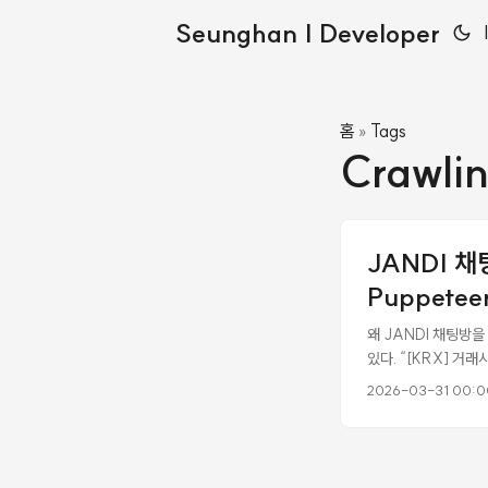
Seunghan | Developer
홈
Tags
»
Crawli
JANDI 채
Puppete
왜 JANDI 채팅방
있다. “[KRX] 거
이 답변하는 구조다. 
2026-03-31 00:0
고, Outgoing 
수밖에 없었다. JANDI
보면 URL이 https:
을 주는지 처음엔 몰랐다