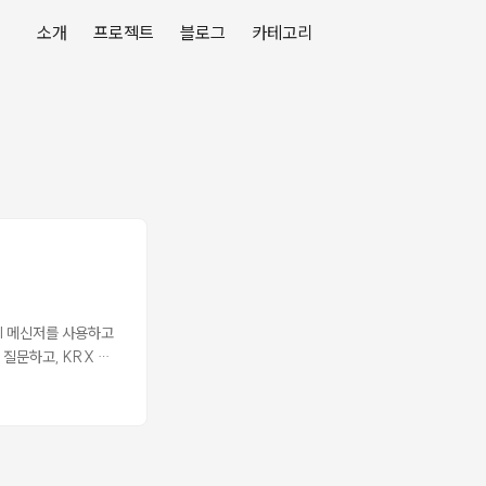
소개
프로젝트
블로그
카테고리
I 메신저를 사용하고
 질문하고, KRX 측
지 읽기 API가 없
동화로 직접 크롤링하는
lication)다. 열어
. 이게 크롤링에 어떤 영향