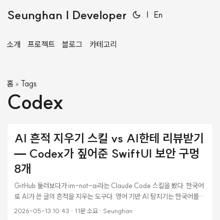
Seunghan | Developer
|
En
소개
프로젝트
블로그
카테고리
홈
Tags
»
Codex
AI 흔적 지우기 스킬 vs AI한테 리뷰받기
— Codex가 짚어준 SwiftUI 보안 구멍
8개
GitHub 둘러보다가 im-not-ai라는 Claude Code 스킬을 봤다. 한국어
로 AI가 쓴 글의 흔적을 지우는 도구다. 영어 기반 AI 탐지기는 한국어를
잘 못 잡는다는 문제 의식에서 출발해서, “번역체 흔적” — 수동태 남발,
2026-05-13 10:43
·
11분 소요
·
Seunghan
문장 첫머리 접속사, 1·2·3 병렬 구조 — 같은 10개 카테고리 40+개 서