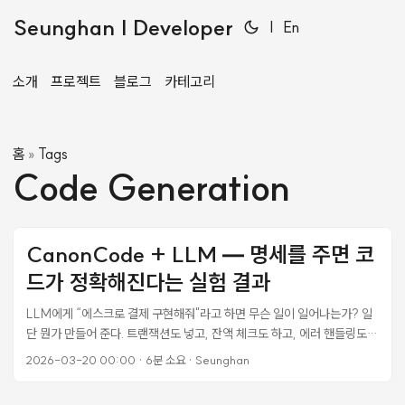
Seunghan | Developer
|
En
소개
프로젝트
블로그
카테고리
홈
Tags
»
Code Generation
CanonCode + LLM — 명세를 주면 코
드가 정확해진다는 실험 결과
LLM에게 “에스크로 결제 구현해줘"라고 하면 무슨 일이 일어나는가? 일
단 뭔가 만들어 준다. 트랜잭션도 넣고, 잔액 체크도 하고, 에러 핸들링도
한다. 그런데 “우리 프로젝트에서 에스크로가 정확히 어떤 규칙으로 동작
2026-03-20 00:00
·
6분 소요
·
Seunghan
하는지"는 모른다. 추측이 섞인다. 내 프로젝트의 에스크로는 포인트 기반
인데, 카드 결제를 가정한 코드가 나온다든가. CanonCode를 만들면서