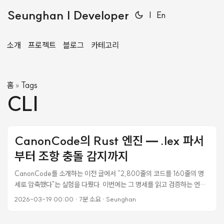
Seunghan | Developer
|
En
소개
프로젝트
블로그
카테고리
홈
Tags
»
CLI
CanonCode의 Rust 엔진 — .lex 파서
부터 조항 충돌 감지까지
CanonCode를 소개하는 이전 글에서 “2,800줄의 코드를 160줄의 명
세로 압축했다"는 실험을 다뤘다. 이번에는 그 명세를 읽고 검증하는 엔진
의 내부를 파헤친다. 왜 Rust인가, 파싱은 어떻게 하는가, 조항 간 충돌은
2026-03-19 00:00
·
7분 소요
·
Seunghan
어떻게 감지하는가. 설계 결정마다 “다른 선택지도 있었는데 왜 이걸 골랐
는지"를 함께 기록한다. 왜 Rust인가 CanonCode의 엔진은 3가지 역할