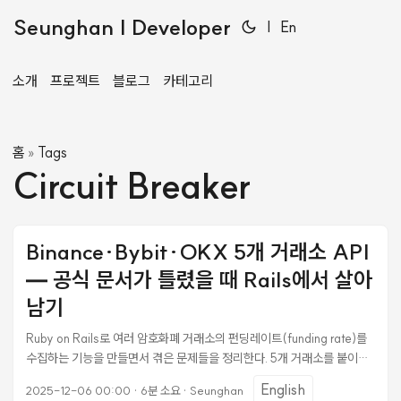
Seunghan | Developer
|
En
소개
프로젝트
블로그
카테고리
홈
Tags
»
Circuit Breaker
Binance·Bybit·OKX 5개 거래소 API
— 공식 문서가 틀렸을 때 Rails에서 살아
남기
Ruby on Rails로 여러 암호화폐 거래소의 펀딩레이트(funding rate)를
수집하는 기능을 만들면서 겪은 문제들을 정리한다. 5개 거래소를 붙이면
서 각 거래소마다 API 동작 방식이 달랐고, 공식 문서와 실제 동작이 다른
English
2025-12-06 00:00
·
6분 소요
·
Seunghan
경우도 있었다. 거래소 API의 공통 기반 클라이언트 만들기 여러 거래소를