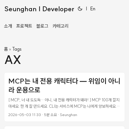
Seunghan | Developer
|
En
소개
프로젝트
블로그
카테고리
홈
Tags
»
AX
MCP는 내 전용 캐릭터다 — 위임이 아니
라 운용으로
[ MCP, 너 내 도도독… 아니, 내 전용 캐릭터가 돼라! ] MCP 100개 깔지
마세요. 한 개 잘 만드세요. CLI는 서비스에 MCP는 나에게 양보하세요.
GitHub MCP 하나 깔면 Claude 컨텍스트 17,600 토큰. AI가 사용자 질
2026-05-03 11:33
·
5분 소요
·
Seunghan
문을 보기도 전에 컨텍스트 절반이 도구 설명으로 사라집니다.
MCP(Model Context Protocol) ‘M’ - ‘나’, ‘C’ - ‘맥락’, ‘P’ - ‘의사소