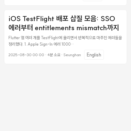
코드를 복붙해서 Apple SSO를 만든” 과정에서 생겨났다. 증상 Apple
로그인: 403 Forbidden Google 로그인: 정상 성공 에러 메시지:
iOS TestFlight 배포 삽질 모음: SSO
"Email not verified by Apple" 개발 환경에서는 재현되지 않고 프로덕
션에서만 발생 (Apple 테스트 계정 이슈) 배경: Apple과 Google JWT
에러부터 entitlements mismatch까지
는 다르다 OAuth 2.0 / OIDC 표준은 email_verified 필드가 boolean
이어야 한다고 명시하고 있다. 하지만 현실에서 Apple은 이 필드를 문자
Flutter 앱 여러 개를 TestFlight에 올리면서 반복적으로 마주친 에러들을
열 "true"로 반환하는 경우가 있다. 이건 Apple의 공식 문서에도 명확히
정리했다. 1. Apple Sign-In 에러 1000
나와 있지 않은 엣지 케이스다. ...
SignInWithAppleAuthorizationException(AuthorizationErrorCod
English
2025-08-30 00:00
·
4분 소요
·
Seunghan
e.unknown, The operation couldn't be completed.
(com.apple.AuthenticationServices.AuthorizationError error
1000.)) 원인 Runner.entitlements에 Sign in with Apple capability
가 없어서 발생한다. 해결 두 곳 모두 설정해야 한다. ①
ios/Runner/Runner.entitlements
<key>com.apple.developer.applesignin</key> <array>
<string>Default</string> </array> ② Apple Developer Console
developer.apple.com → Identifiers → 앱 Bundle ID 선택 → Sign
in with Apple 체크 → Save 프로비저닝 프로파일이 이미 있다면 재생성
이 필요하다. ...