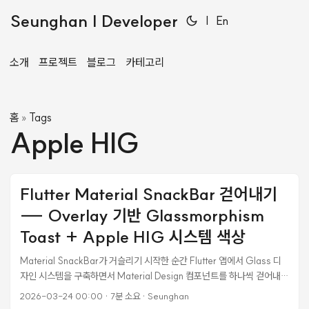
Seunghan | Developer
|
En
소개
프로젝트
블로그
카테고리
홈
Tags
»
Apple HIG
Flutter Material SnackBar 걷어내기
--- Overlay 기반 Glassmorphism
Toast + Apple HIG 시스템 색상
Material SnackBar가 거슬리기 시작한 순간 Flutter 앱에서 Glass 디
자인 시스템을 구축하면서 Material Design 컴포넌트를 하나씩 걷어내고
있었다. AlertDialog는 GlassDialog로, Card는 GlassCard로,
2026-03-24 00:00
·
7분 소요
·
Seunghan
AppBar는 GlassAppBar로. 하나씩 바꿔가니 앱 전체가 반투명 블러 기