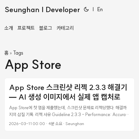
Seunghan | Developer
|
En
소개
프로젝트
블로그
카테고리
홈
Tags
»
App Store
App Store 스크린샷 리젝 2.3.3 해결기
— AI 생성 이미지에서 실제 앱 캡처로
App Store에 첫 앱을 제출했는데, 스크린샷 문제로 리젝당했다. 해결까
지의 삽질 기록. 리젝 사유 Guideline 2.3.3 - Performance: Accurate
Metadata The screenshots do not show the actual app in use in
2026-03-11 00:00
·
4분 소요
·
Seunghan
the majority of the screenshots. 심사 디바이스: iPad Air 11-inch
(M3) 원인 Gemini Image Generation API로 Neo-Brutalism 스타일