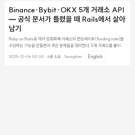
routes | grep -v "^ #" route가 있는데 controller에 해당 action이 없
Binance·Bybit·OKX 5개 거래소 API
으면 런타임에 ActionController::MethodNotImplemented 에러가 난
다. 미리 찾아내는 게 낫다. 프론트엔드 점검 Flutter는 // TODO,
— 공식 문서가 틀렸을 때 Rails에서 살아
SnackBar(content: Text('기능 준비 중')) 패턴을 검색하면 빠르다. ...
남기
Ruby on Rails로 여러 암호화폐 거래소의 펀딩레이트(funding rate)를
수집하는 기능을 만들면서 겪은 문제들을 정리한다. 5개 거래소를 붙이면
서 각 거래소마다 API 동작 방식이 달랐고, 공식 문서와 실제 동작이 다른
English
2025-12-06 00:00
·
6분 소요
·
Seunghan
경우도 있었다. 거래소 API의 공통 기반 클라이언트 만들기 여러 거래소를
붙이기 전에 공통 HTTP 클라이언트를 먼저 만들었다. Faraday를 사용했
고, 재시도와 Circuit Breaker를 여기에 몰아 넣었다. Faraday +
faraday-retry 설정 # Gemfile gem "faraday" gem "faraday-
retry" def connection @connection ||= Faraday.new(url:
base_url) do |f| f.request :retry, { max: 3, interval: 0.5,
backoff_factor: 2, interval_randomness: 0.5, # jitter
retry_statuses: [429, 503, 504], retry_block: -> (env, options,
retries, exc) { Rails.logger.warn("[#{exchange_name}]
Retrying... #{retries} left. Status: #{env.status}") } } f.adapter
Faraday.default_adapter f.options.timeout = 10
f.options.open_timeout = 5 end end backoff_factor: 2와