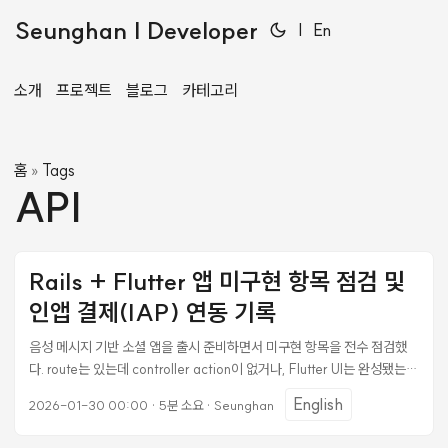
Seunghan | Developer
|
En
소개
프로젝트
블로그
카테고리
홈
Tags
»
API
Rails + Flutter 앱 미구현 항목 점검 및
인앱 결제(IAP) 연동 기록
음성 메시지 기반 소셜 앱을 출시 준비하면서 미구현 항목을 전수 점검했
다. route는 있는데 controller action이 없거나, Flutter UI는 완성됐는데
결제 로직이 // TODO 로 막혀 있는 경우들이 꽤 있었다. 정리하고 하나씩
English
2026-01-30 00:00
·
5분 소요
·
Seunghan
구현한 기록. 미구현 항목 점검 방법 백엔드 점검 가장 빠른 방법은
routes.rb와 실제 controller를 비교하는 것이다. bundle exec rails