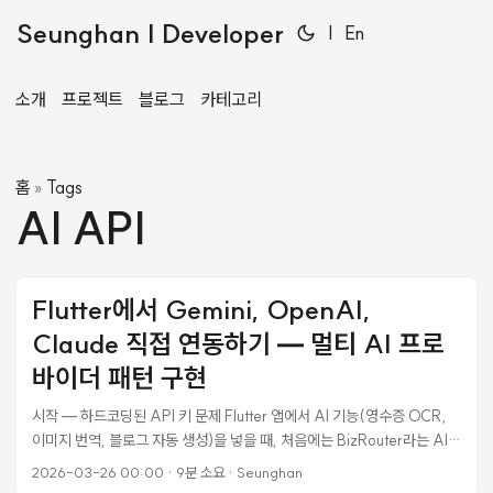
Seunghan | Developer
|
En
소개
프로젝트
블로그
카테고리
홈
Tags
»
AI API
Flutter에서 Gemini, OpenAI,
Claude 직접 연동하기 — 멀티 AI 프로
바이더 패턴 구현
시작 — 하드코딩된 API 키 문제 Flutter 앱에서 AI 기능(영수증 OCR,
이미지 번역, 블로그 자동 생성)을 넣을 때, 처음에는 BizRouter라는 AI
프록시 서비스를 썼다. 모든 요청을 하나의 엔드포인트로 보내면 내부에서
2026-03-26 00:00
·
9분 소요
·
Seunghan
Gemini, GPT, Claude 등으로 라우팅해주는 구조였다. 문제는 API 키가