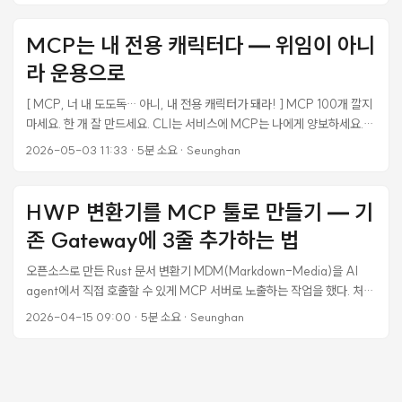
다. 두 번째 dispatch 도 STOP. 세 번째에서야 통과. 그 사이 git branch
가 어디로 가있는지 reflog 를 5번 들여다봐야 했고, P11 merge 커밋이
MCP는 내 전용 캐릭터다 — 위임이 아니
엉뚱한 branch 위에 올라가서 reset 했다가, 결국 detached worktree
라 운용으로
+ git update-ref 조합으로 우회해서 land 시켰다. 같은 함정에 또 안 빠
지려고 정리한다. ...
[ MCP, 너 내 도도독… 아니, 내 전용 캐릭터가 돼라! ] MCP 100개 깔지
마세요. 한 개 잘 만드세요. CLI는 서비스에 MCP는 나에게 양보하세요.
GitHub MCP 하나 깔면 Claude 컨텍스트 17,600 토큰. AI가 사용자 질
2026-05-03 11:33
·
5분 소요
·
Seunghan
문을 보기도 전에 컨텍스트 절반이 도구 설명으로 사라집니다.
MCP(Model Context Protocol) ‘M’ - ‘나’, ‘C’ - ‘맥락’, ‘P’ - ‘의사소
통’ => RPC(Real Player Character), 과거의 바보 같은 NPC(Non-
HWP 변환기를 MCP 툴로 만들기 — 기
Player Character)가 아닙니다. ...
존 Gateway에 3줄 추가하는 법
오픈소스로 만든 Rust 문서 변환기 MDM(Markdown-Media)을 AI
agent에서 직접 호출할 수 있게 MCP 서버로 노출하는 작업을 했다. 처음
엔 @mdm/mcp-server 독립 Node.js 패키지로 만들 생각이었는데, 이
2026-04-15 09:00
·
5분 소요
·
Seunghan
미 운영 중인 Korea Law Hub Gateway에 tool 3개 추가하는 쪽이 훨씬
낫다는 결론이 나왔다. 이 글은 그 판단 과정과 실제 구현에서 걸린 지점들
을 정리한다. 상황 MDM은 HWP, HWPX, PDF, DOCX, PPTX,
XLSX, HTML, CSV, TXT를 Markdown으로 바꾸는 Rust 변환기다.