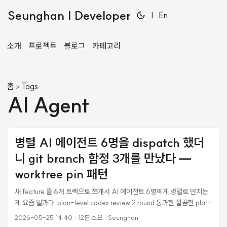
Seunghan | Developer
|
En
소개
프로젝트
블로그
카테고리
홈
Tags
»
AI Agent
병렬 AI 에이전트 6명을 dispatch 했더
니 git branch 함정 3개를 만났다 —
worktree pin 패턴
새 feature 를 6개 트랙으로 쪼개서 AI 에이전트 6명에게 병렬로 던지는
게 요즘 일과다. plan-level codex review 2 round 통과한 깔끔한 plan
을 들고 자신만만하게 Wave 1 (2개 에이전트 병렬) dispatch 했는데, 첫
2026-05-25 14:40
·
12분 소요
·
Seunghan
번째 에이전트가 5분 만에 “STOP — schema 가 없습니다” 라고 돌아왔