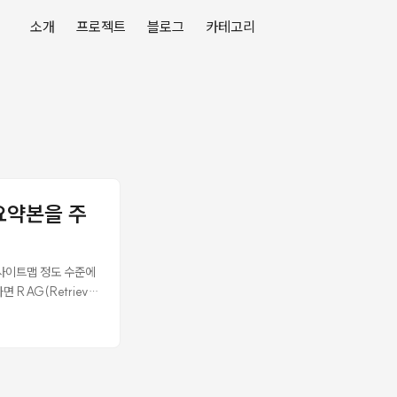
소개
프로젝트
블로그
카테고리
요약본을 주
“사이트맵 정도 수준에
RAG(Retrieval
무 문서를 다루는 챗봇에
 리랭킹까지 해봤다.