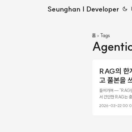
Seunghan | Developer
홈
Tags
»
Agentic
RAG의 한
고 풀본을 
들어가며 — “RAG
서 간단한 RAG는 충
Augmented Ge
2026-03-22 00:
서는 RAG만으로 부
결과는? AI에게 책의