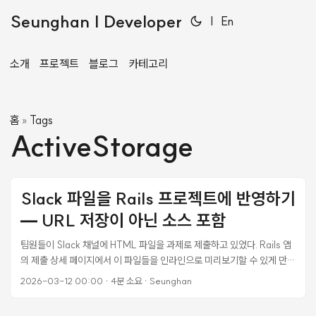
Seunghan | Developer
|
En
소개
프로젝트
블로그
카테고리
홈
Tags
»
ActiveStorage
Slack 파일을 Rails 프로젝트에 반영하기
— URL 저장이 아닌 소스 포함
팀원들이 Slack 채널에 HTML 파일을 과제로 제출하고 있었다. Rails 앱
의 제출 상세 페이지에서 이 파일들을 인라인으로 미리보기할 수 있게 만들
어야 했다. “URL 저장하면 되겠지"라는 생각으로 시작했다가 세 번의 방
2026-03-12 00:00
·
4분 소요
·
Seunghan
향 전환을 거쳤다. 1차 시도: Slack 파일 URL을 그대로 seeds에 저장
Slack의 파일 공유 URL은 이런 형태다: https://slack-