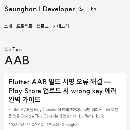
Seunghan | Developer
|
En
소개
프로젝트
블로그
카테고리
홈
Tags
»
AAB
Flutter AAB 빌드 서명 오류 해결 —
Play Store 업로드 시 wrong key 에러
완벽 가이드
Flutter AAB를 Play Console에 드래그했더니 서명 에러 Flutter로 만
든 앱을 Google Play Console에 업로드하려고 flutter build
appbundle --release로 AAB 파일을 빌드했다. 빌드 자체는 성공했고,
2026-03-26 00:00
·
7분 소요
·
Seunghan
51MB짜리 app-release.aab가 잘 생성됐다. 자신만만하게 Play