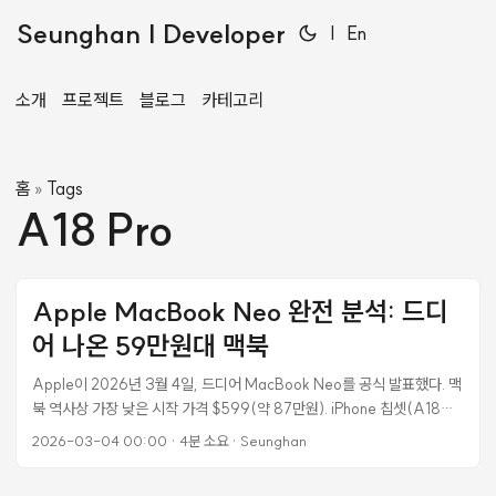
Seunghan | Developer
|
En
소개
프로젝트
블로그
카테고리
홈
Tags
»
A18 Pro
Apple MacBook Neo 완전 분석: 드디
어 나온 59만원대 맥북
Apple이 2026년 3월 4일, 드디어 MacBook Neo를 공식 발표했다. 맥
북 역사상 가장 낮은 시작 가격 $599(약 87만원). iPhone 칩셋(A18
Pro)을 맥북에 탑재한 전례 없는 시도다. 출시일은 2026년 3월 11일. 핵
2026-03-04 00:00
·
4분 소요
·
Seunghan
심 스펙 요약 항목 사양 칩셋 Apple A18 Pro CPU 6코어 (성능 2 + 효율
4) GPU 5코어 뉴럴 엔진 16코어 메모리 대역폭 60GB/s 메모리 8GB