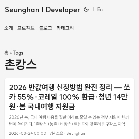
Seunghan | Developer
|
En
소개
프로젝트
블로그
카테고리
홈
Tags
»
촌캉스
2026 반값여행 신청방법 완전 정리 — 쏘
카 55%·코레일 100% 환급·청년 14만
원·봄 국내여행 지원금
2026년 봄, 국내 여행 비용을 절반 이하로 줄일 수 있는 정부 지원이 한꺼
번에 쏟아진다. ‘촌캉스’(농촌+바캉스) 트렌드와 맞물려 인구감소 지역으
로 떠나는 봄 여행이 어느 때보다 경제적인 선택이 됐다. 문화체육관광부의
2026-03-24 00:00
·
7분 소요
·
Seunghan
반값여행·반값휴가·여행가는봄에 행정안전부가 쏘카·코레일과 체결한