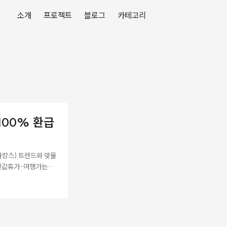
소개
프로젝트
블로그
카테고리
100% 환급
+바캉스) 트렌드와 맞물
·반값휴가·여행가는봄
 만들어진다. 각 제도
 환급 어떤 제도인가
 행안부가 지정한 인
16곳이 4월부터 운영