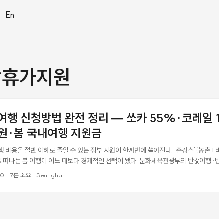
|
En
랑휴가지원
값여행 신청방법 완전 정리 — 쏘카 55%·코레일 
만원·봄 국내여행 지원금
여행 비용을 절반 이하로 줄일 수 있는 정부 지원이 한꺼번에 쏟아진다. ‘촌캉스’(농촌
 떠나는 봄 여행이 어느 때보다 경제적인 선택이 됐다. 문화체육관광부의 반값여행
·코레일과 체결한 MOU 할인까지 더하면 실질 여행 비용을 크게 낮출 수 있는 조합이
00
·
7분 소요
·
Seunghan
청 방법을 순서대로 정리했다. 반값여행 (지역사랑 휴가지원) — 여행비 최대 50~70%
으로 여행하면 사용한 경비의 50%를 모바일 지역사랑상품권으로 돌려주는 제도다.
 도시자치구를 제외한 84개 지역이 대상이고, 2026년 상반기 시범사업으로 선정된 