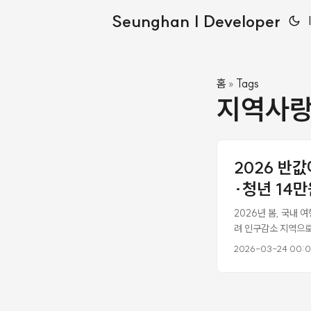
Seunghan | Developer
홈
Tags
»
지역사
2026 반
·청년 14
2026년 봄, 국내 
려 인구감소 지역으로
에 행정안전부가 쏘카
2026-03-24 00:
별 대상, 금액, 신
농어촌 인구감소 지역
구감소지역 89개 중
된다. ...