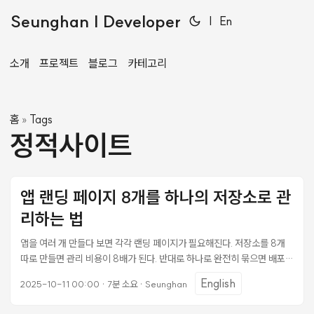
Seunghan | Developer
|
En
소개
프로젝트
블로그
카테고리
홈
Tags
»
정적사이트
앱 랜딩 페이지 8개를 하나의 저장소로 관
리하는 법
앱을 여러 개 만들다 보면 각각 랜딩 페이지가 필요해진다. 저장소를 8개
따로 만들면 관리 비용이 8배가 된다. 반대로 하나로 완전히 묶으면 배포가
복잡해진다 — 어느 페이지 하나를 수정해도 전체가 재배포되고, 실수 하
English
2025-10-11 00:00
·
7분 소요
·
Seunghan
나가 전체를 망가뜨릴 수 있다. 두 극단 사이에서 찾은 구조가 저장소 1개 +
Netlify 사이트 N개다. 코드 관리는 한 곳에서, 배포는 서비스별로 완전히